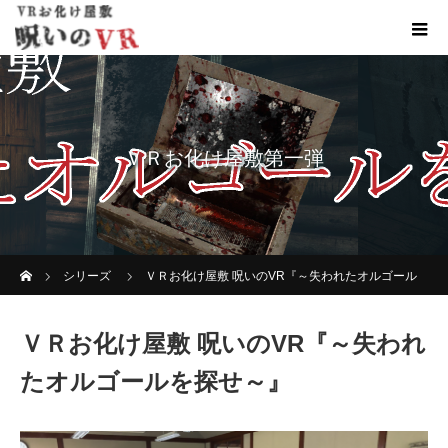
ＶＲお化け屋敷第一弾
ホーム
シリーズ
ＶＲお化け屋敷 呪いのVR『～失われたオルゴール
を探せ～』
ＶＲお化け屋敷 呪いのVR『～失われ
たオルゴールを探せ～』