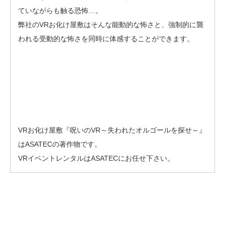
ていながらも触る恐怖…。
弊社のVRお化け屋敷はそんな能動的な怖さと、強制的に襲
われる受動的な怖さを同時に体感することができます。
VRお化け屋敷『呪いのVR～失われたオルゴールを探せ～』
はASATECの著作物です。
VRイベントレンタルはASATECにお任せ下さい。