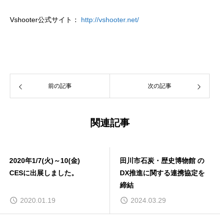
Vshooter公式サイト：
http://vshooter.net/
前の記事
次の記事
関連記事
田川市石炭・歴史博物館 の
[プレスリリース] 中部地
DX推進に関する連携協定を
初！デジタルツイン,景観
締結
識を活用し、更地の土地
れから建つ家がARで出
2024.03.29
2022.05.25