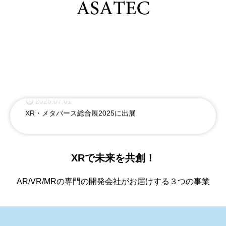
2025.07.01
XR・メタバース総合展2025に出展
2024.06.30
コンテンツ東京2024出展
2024.03.29
XRで未来を共創！
田川市石炭・歴史博物館 のDX推進に関する連携協定を締結
AR/VR/MRの専門の開発会社がお届けする３つの事業
2024.03.21
XR宝探し 秘密の扉～はままつフラワーパークの秘宝を探し出せ！3/23公開
2024.03.21