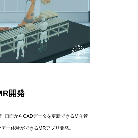
MR開発
発。管理画面からCADデータを更新できるMＲ管
ツアー体験ができるMRアプリ開発。