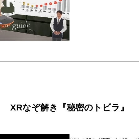
XRなぞ解き『秘密のトビラ』