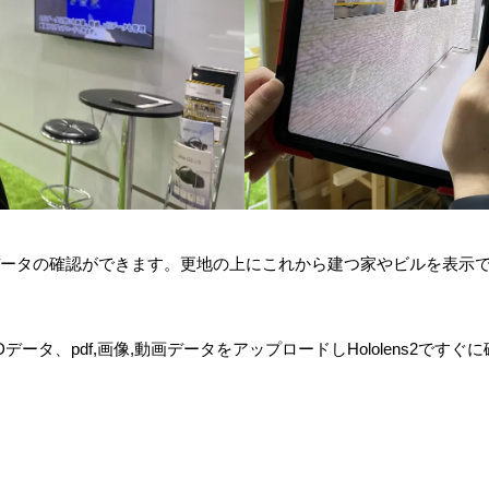
でCGデータの確認ができます。更地の上にこれから建つ家やビルを表
。
データ、pdf,画像,動画データをアップロードしHololens2で